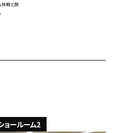
ュ休暇と旅
。
ショールーム2