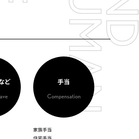
など
手当
eave
Compensation
家族手当
住宅手当