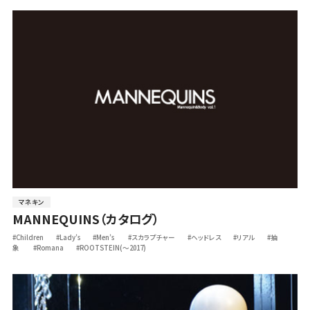
マネキン
MANNEQUINS（カタログ）
#Children
#Lady’s
#Men’s
#スカラプチャー
#ヘッドレス
#リアル
#抽
象
#Romana
#ROOTSTEIN(～2017)