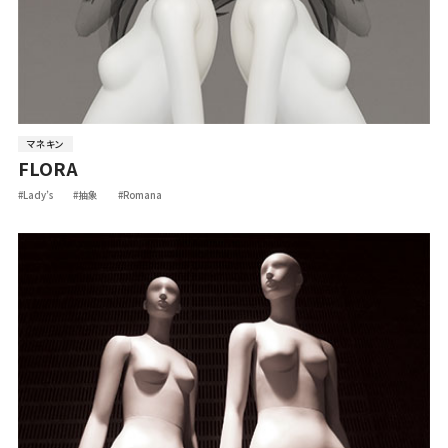
マネキン
FLORA
#Lady’s
#抽象
#Romana