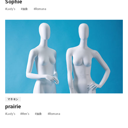
Sophie
#Lady’s
#抽象
#Romana
マネキン
prairie
#Lady’s
#Men’s
#抽象
#Romana