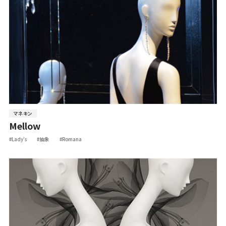
マネキン
Mellow
#Lady’s
#抽象
#Romana