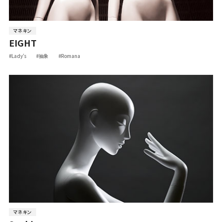
マネキン
EIGHT
#Lady’s
#抽象
#Romana
マネキン