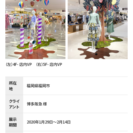
（左）4F- 店内VP （右）5F- 店内VP
所在
福岡県福岡市
地
クライ
博多阪急 様
アント
展示
2020年1月29日～2月14日
期間