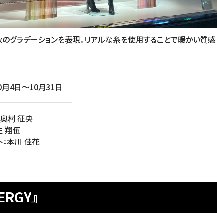
秋のグラデーションを表現。リアルな糸を使用することで暖かい質感
10月4日〜10月31日
：奥村 征央
生 翔伍
ト：本川 佳花
ERGY』