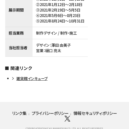
②2021年1月12日～2月18日
展示期間
③2021年2月19日～5月5日
④2021年5月6日～8月23日
⑤2021年8月24日～10月31日
担当業務
制作デザイン / 制作・施工
デザイン：澤田 由美子
当社担当者
営業：樋口 亮太
関連リンク
雑貨館インキューブ
リンク集
プライバシーポリシー
情報セキュリティポリシー
COPYRIGHT©YOSHICHU MANNEQUIN CO.,LTD. ALL RIGHTS RESERVED.